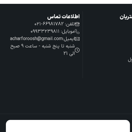
ریان
اطلاعات تماس
تلفن: 66981782-۰۲۱
موبایل: ۰۹۹۳۳۲۳۹۸۱۱
ایمیل:acharforoosh@gmail.com
شنبه تا پنج شنبه - ساعت 9 صبح
الی 21
ل