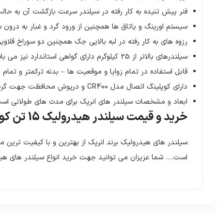
فنر پیش تنیده به کار رفته در سیلندر سرعت بازگشت آن به حال
سیستم اورینگ و یاتاق ها همچنین از ورود گرد و غبار به درون س
رزوه های به کار رفته در لبه بالایی جک همچنین دو سوراخ قلاوی
سیلندرهای بالاتر از 25 کیلوگرم دارای گواهی استاندارد نیز می باشند .
قابل استفاده در تمام زوایا و موقعیت ها – بدنه ترکمتر و تمام 
دارای کوپلینگ اتصال مدل CR400 و درپوش محافظت جهت گرد و غبار و همچین رزوه ها
ابعاد و مشخصات سیلندر های انرپک برای مدت های طولانی است ک
خرید و قیمت سیلندر هیدرولیک 15 تن کورس 254 میلیمتر انرپک مدل RC1510
سیلندر های هیدرولیک برند انرپک از بهترین و با کیفیت ترین 
است…. شما عزیزان می توانید جهت خرید انواع سیلندر های هیدرو