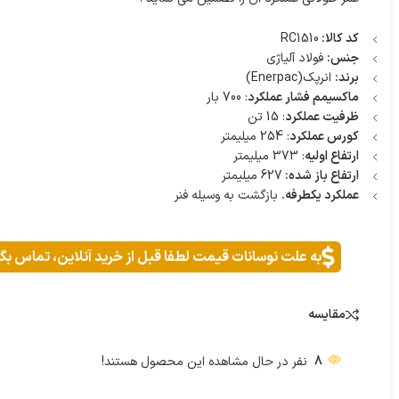
کد کالا:
RC1510
جنس:
فولاد آلیاژی
برند:
انرپک(Enerpac)
ماکسیمم فشار عملکرد
: 700 بار
ظرفیت عملکرد
: 15 تن
کورس عملکرد
: 254 میلیمتر
ارتفاع اولیه
: 373 میلیمتر
ارتفاع باز شده:
627 میلیمتر
عملکرد یکطرفه.
بازگشت به وسیله فنر
به علت نوسانات قیمت لطفا قبل از خرید آنلاین، تماس بگ
مقایسه
8
نفر در حال مشاهده این محصول هستند!