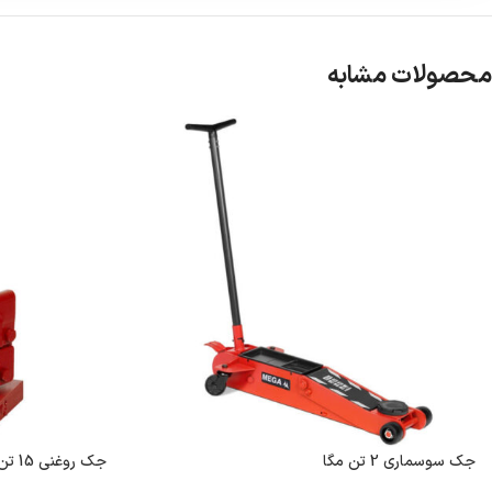
محصولات مشابه
جک سوسماری 2 تن مگا
جک روغنی 15 تن مگا