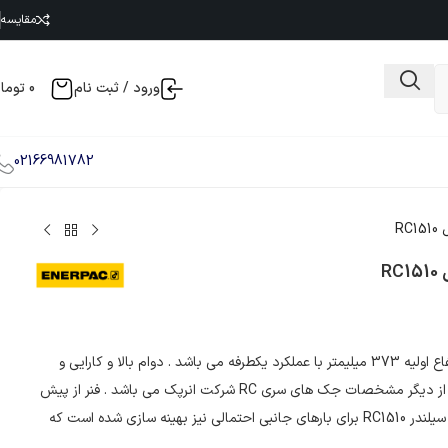
مقایسه
ورود / ثبت نام
0
توما
02166981782
سیلندر هیدرولیک RC1510 انرپک ظرفیت 15 تن کورس 254 میلیمتر و ارتفاع اولیه 373 میلیمتر با عملکرد یکطرفه می باشد . دوام بالا و کارایی و
تطبیق پذیری همچنین عملکرد جهت هل دادن و بلند کردن و پرس کردن از دیگر مشخصات جک های سری RC شرکت انرپک می باشد . فنر از پیش
تنیده شده بازگشت سریع پیستون ، افزایش بهره وری را تضمین می کند . سیلندر RC1510 برای بارهای جانبی احتمالی نیز بهینه سازی شده است که