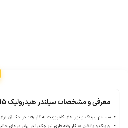
معرفی و مشخصات سیلندر هیدرولیک 15 تن کورس 254 میلیمتر انرپک مدل RC1510
سیستم بیرینگ و نوار های کامپوزیت به کار رفته در جک آن برای 
اورینگ و یاتاقان به کار رفته فلزی نیز جک را در برابر بارهای جا